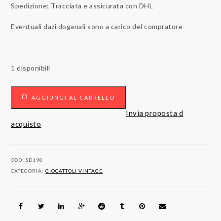
Spedizione: Tracciata e assicurata con DHL
Eventuali dazi doganali sono a carico del compratore
1 disponibili
GHOST
AGGIUNGI AL CARRELLO
RIDER
e
Invia proposta d
MOTOCICLETTA
acquisto
quantità
COD:
SD190
CATEGORIA:
GIOCATTOLI VINTAGE