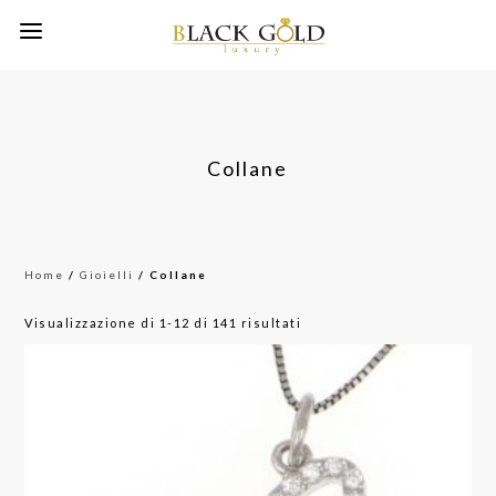
Collane
Home
/
Gioielli
/ Collane
Ordina
Visualizzazione di 1-12 di 141 risultati
in
base
al
più
recente