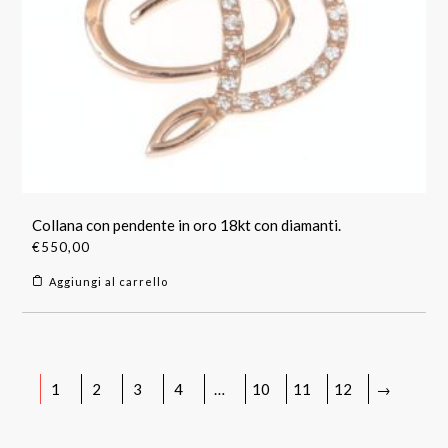
Collana con pendente in oro 18kt con diamanti.
€
550,00
Aggiungi al carrello
1
2
3
4
…
10
11
12
→