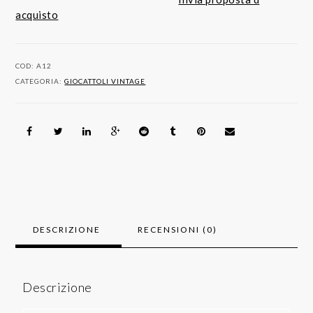
HOT
acquisto
WEELS
STARSHIPS
-
COD:
A12
DA
CATEGORIA:
GIOCATTOLI VINTAGE
COLLEZIONE
quantità
DESCRIZIONE
RECENSIONI (0)
Descrizione