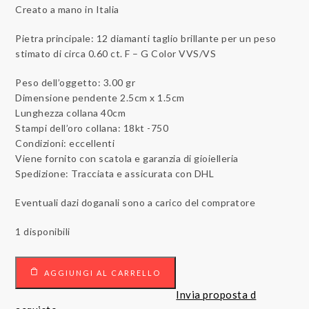
Creato a mano in Italia
Pietra principale: 12 diamanti taglio brillante per un peso
stimato di circa 0.60 ct. F – G Color VVS/VS
Peso dell’oggetto: 3.00 gr
Dimensione pendente 2.5cm x 1.5cm
Lunghezza collana 40cm
Stampi dell’oro collana: 18kt -750
Condizioni: eccellenti
Viene fornito con scatola e garanzia di gioielleria
Spedizione: Tracciata e assicurata con DHL
Eventuali dazi doganali sono a carico del compratore
1 disponibili
Collana
AGGIUNGI AL CARRELLO
con
Pendente
Invia proposta d