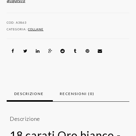
Oro
acquisto
Bianco
quantità
COD:
A3863
CATEGORIA:
COLLANE
DESCRIZIONE
RECENSIONI (0)
Descrizione
18 carati Oro bianco -