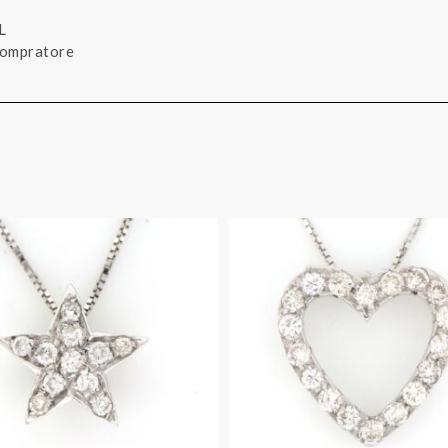
L
 compratore