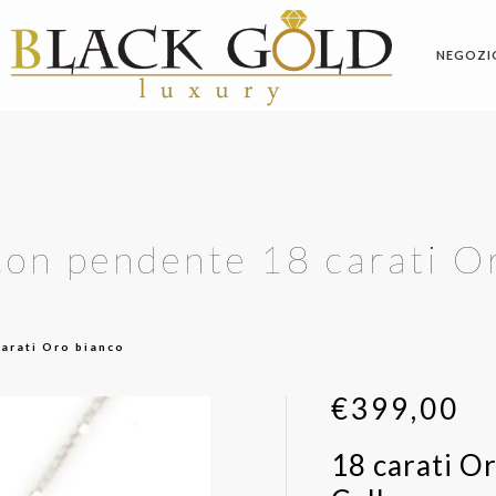
NEGOZI
con pendente 18 carati O
carati Oro bianco
€
399,00
18 carati Or