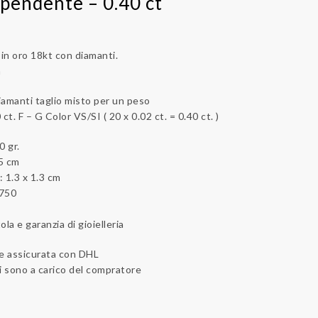
 pendente – 0.40 ct
in oro 18kt con diamanti.
a
diamanti taglio misto per un peso
ct. F – G Color VS/SI ( 20 x 0.02 ct. = 0.40 ct. )
0 gr.
5 cm
 1.3 x 1.3 cm
-750
la e garanzia di gioielleria
 e assicurata con DHL
i sono a carico del compratore