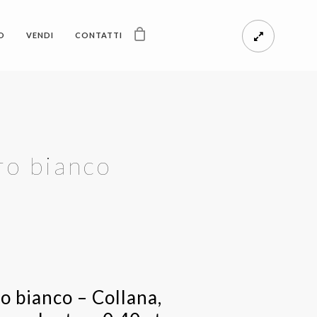
O
VENDI
CONTATTI
ro bianco
o bianco – Collana,