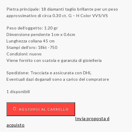
Pietra principale: 18 diamanti taglio brillante per un peso
approssimativo di circa 0.30 ct. G – H Color VVS/VS
Peso dell’oggetto: 1.20 gr
Dimensione pendente 1cm x 0.6cm
Lunghezza collana 45 cm
Stampi dell’oro: 18kt -750
Condizioni: nuovo
Viene fornito con scatola e garanzia di gioielleria
Spedizione: Tracciata e assicurata con DHL
Eventuali dazi doganali sono a carico del compratore
1 disponibili
Collana
AGGIUNGI AL CARRELLO
con
pendente
Invia proposta d
Oro
acquisto
Bianco