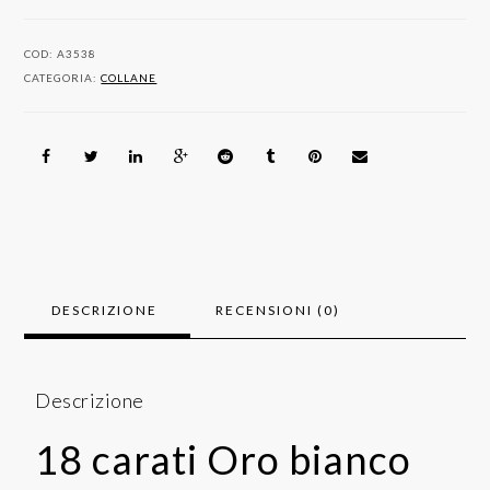
0.30
ct
COD:
A3538
quantità
CATEGORIA:
COLLANE
DESCRIZIONE
RECENSIONI (0)
Descrizione
18 carati Oro bianco