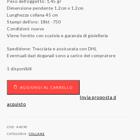
Peso dell’oggetto: 1.45 gr
Dimensione pendente 1.2cm x 1.2cm
Lunghezza collana 45 cm
Stampi dell’oro: 18kt -750
Condizioni: nuovo
Viene fornito con scatola e garanzia di gioielleria
Spedizione: Tracciata e assicurata con DHL
Eventuali dazi doganali sono a carico del compratore
1 disponibili
Collana
AGGIUNGI AL CARRELLO
con
pendente
Invia proposta d
18
acquisto
carati
Oro
bianco
COD:
A4090
quantità
CATEGORIA:
COLLANE