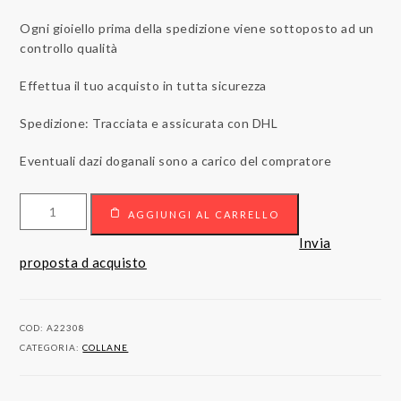
Ogni gioiello prima della spedizione viene sottoposto ad un
controllo qualità
Effettua il tuo acquisto in tutta sicurezza
Spedizione: Tracciata e assicurata con DHL
Eventuali dazi doganali sono a carico del compratore
Collana
AGGIUNGI AL CARRELLO
con
pendente
Invia
in
proposta d acquisto
oro
18kt
con
COD:
A22308
ametista
CATEGORIA:
COLLANE
e
diamanti
quantità