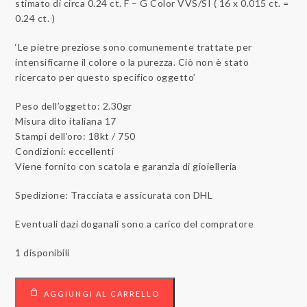
stimato di circa 0.24 ct. F – G Color VVS/SI ( 16 x 0.015 ct. =
0.24 ct. )
‘Le pietre preziose sono comunemente trattate per
intensificarne il colore o la purezza. Ciò non è stato
ricercato per questo specifico oggetto’
Peso dell’oggetto: 2.30gr
Misura dito italiana 17
Stampi dell’oro: 18kt / 750
Condizioni: eccellenti
Viene fornito con scatola e garanzia di gioielleria
Spedizione: Tracciata e assicurata con DHL
Eventuali dazi doganali sono a carico del compratore
1 disponibili
Anello
AGGIUNGI AL CARRELLO
18