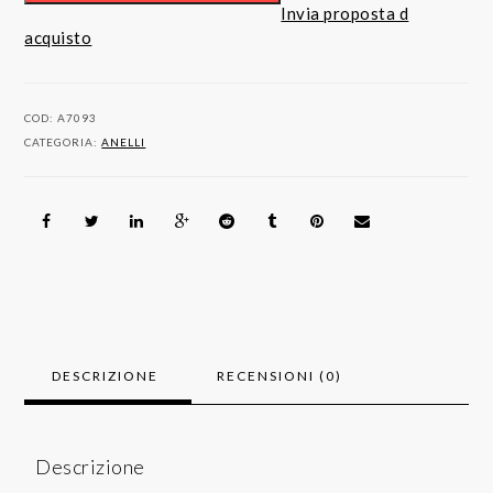
carati
Invia proposta d
Oro
acquisto
bianco
-
1.00
COD:
A7093
ct
CATEGORIA:
ANELLI
Topazio
-
Diamanti
quantità
DESCRIZIONE
RECENSIONI (0)
Descrizione