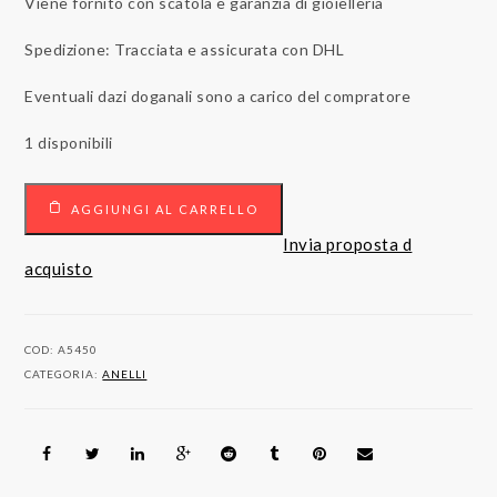
Viene fornito con scatola e garanzia di gioielleria
Spedizione: Tracciata e assicurata con DHL
Eventuali dazi doganali sono a carico del compratore
1 disponibili
18
AGGIUNGI AL CARRELLO
carati
Anello
Invia proposta d
Oro
acquisto
rosa
1.25
ct
COD:
A5450
Diamanti
CATEGORIA:
ANELLI
quantità