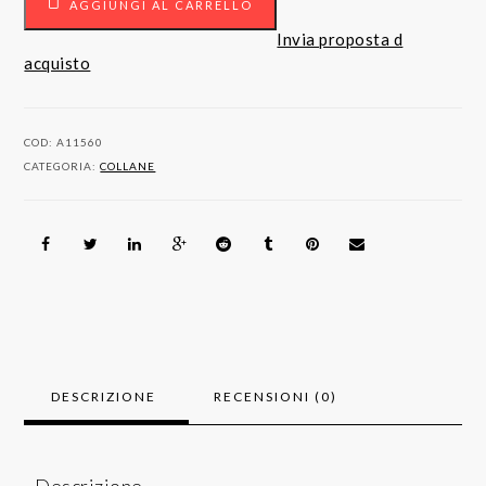
AGGIUNGI AL CARRELLO
carati
Oro
Invia proposta d
bianco
acquisto
-
Collana
con
COD:
A11560
pendente
CATEGORIA:
COLLANE
-
0.15
ct
Zaffiro
-
Diamanti
quantità
DESCRIZIONE
RECENSIONI (0)