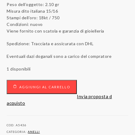
Peso dell’oggetto: 2.10 gr
Misura dito italiana 15/16
Stampi dell’oro: 18kt / 750
Condizioni: nuovo
Viene fornito con scatola e garanzia di gioielleria
Spedizione: Tracciata e assicurata con DHL
Eventuali dazi doganali sono a carico del compratore
1 disponibili
18
AGGIUNGI AL CARRELLO
carati
Anello
Invia proposta d
Oro
acquisto
giallo
0.77
ct
COD:
A5436
Diamanti
CATEGORIA:
ANELLI