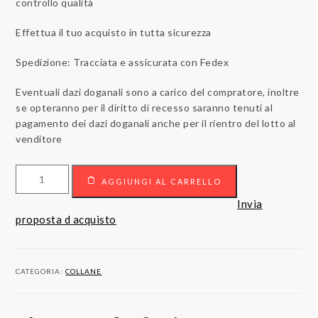
controllo qualità
Effettua il tuo acquisto in tutta sicurezza
Spedizione: Tracciata e assicurata con Fedex
Eventuali dazi doganali sono a carico del compratore, inoltre
se opteranno per il diritto di recesso saranno tenuti al
pagamento dei dazi doganali anche per il rientro del lotto al
venditore
Collana
AGGIUNGI AL CARRELLO
con
pendente
Invia
in
proposta d acquisto
oro
18kt
con
CATEGORIA:
COLLANE
diamanti
quantità