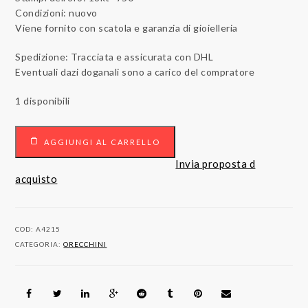
Condizioni: nuovo
Viene fornito con scatola e garanzia di gioielleria
Spedizione: Tracciata e assicurata con DHL
Eventuali dazi doganali sono a carico del compratore
1 disponibili
Orecchini
AGGIUNGI AL CARRELLO
Oro
bianco
Invia proposta d
0.32
acquisto
Ct
quantità
COD:
A4215
CATEGORIA:
ORECCHINI