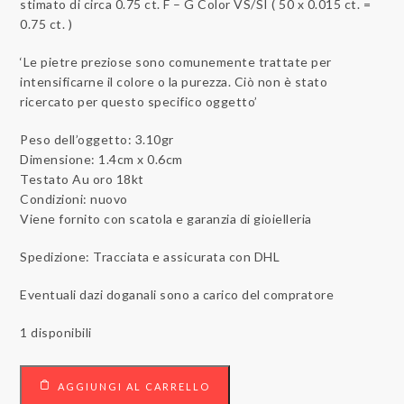
stimato di circa 0.75 ct. F – G Color VS/SI ( 50 x 0.015 ct. =
0.75 ct. )
‘Le pietre preziose sono comunemente trattate per
intensificarne il colore o la purezza. Ciò non è stato
ricercato per questo specifico oggetto’
Peso dell’oggetto: 3.10gr
Dimensione: 1.4cm x 0.6cm
Testato Au oro 18kt
Condizioni: nuovo
Viene fornito con scatola e garanzia di gioielleria
Spedizione: Tracciata e assicurata con DHL
Eventuali dazi doganali sono a carico del compratore
1 disponibili
Orecchini
AGGIUNGI AL CARRELLO
18