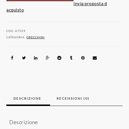
carati
Invia proposta d
Oro
acquisto
giallo
-
0.90
COD:
A7539
ct
CATEGORIA:
ORECCHINI
Zaffiri
-
Diamanti
quantità
DESCRIZIONE
RECENSIONI (0)
Descrizione