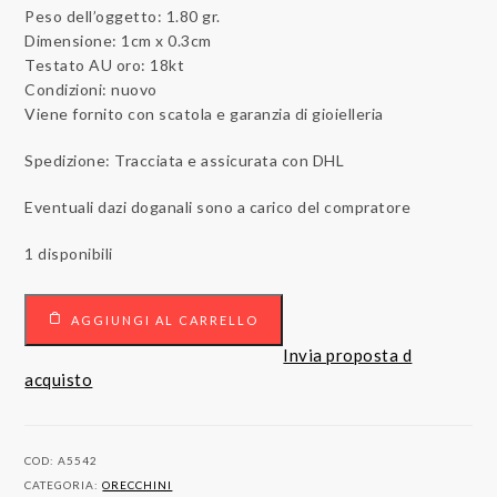
Peso dell’oggetto: 1.80 gr.
Dimensione: 1cm x 0.3cm
Testato AU oro: 18kt
Condizioni: nuovo
Viene fornito con scatola e garanzia di gioielleria
Spedizione: Tracciata e assicurata con DHL
Eventuali dazi doganali sono a carico del compratore
1 disponibili
Orecchini
AGGIUNGI AL CARRELLO
18
carati
Invia proposta d
Oro
acquisto
bianco
0.24
ct
COD:
A5542
Diamanti
CATEGORIA:
ORECCHINI