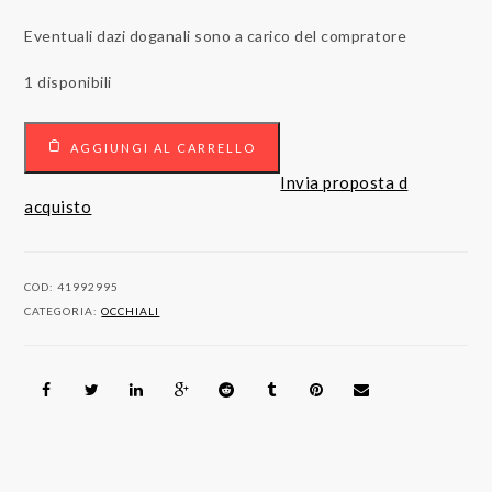
Eventuali dazi doganali sono a carico del compratore
1 disponibili
Occhiali
AGGIUNGI AL CARRELLO
Capri
Gold
Invia proposta d
"TIBERIO
acquisto
GOLD"
quantità
COD:
41992995
CATEGORIA:
OCCHIALI