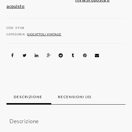
LEGACY
acquisto
-
Prima
Serie
COD:
5YU8
quantità
CATEGORIA:
GIOCATTOLI VINTAGE
DESCRIZIONE
RECENSIONI (0)
Descrizione