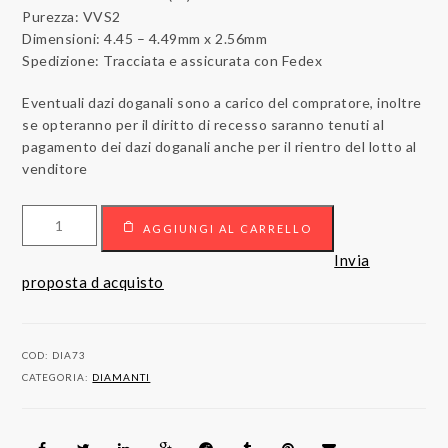
Purezza: VVS2
Dimensioni: 4.45 – 4.49mm x 2.56mm
Spedizione: Tracciata e assicurata con Fedex
Eventuali dazi doganali sono a carico del compratore, inoltre
se opteranno per il diritto di recesso saranno tenuti al
pagamento dei dazi doganali anche per il rientro del lotto al
venditore
Diamante
AGGIUNGI AL CARRELLO
sigillato
certificato
Invia
HRD
proposta d acquisto
Antwerp
quantità
COD:
DIA73
CATEGORIA:
DIAMANTI