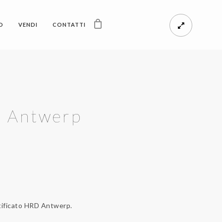
O
VENDI
CONTATTI
D Antwerp
rtificato HRD Antwerp.