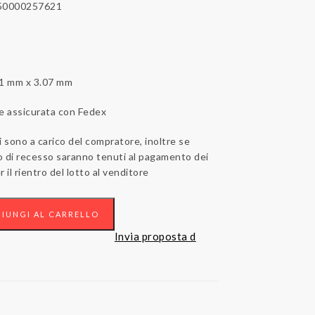
250000257621
31 mm x 3.07 mm
 e assicurata con Fedex
i sono a carico del compratore, inoltre se
to di recesso saranno tenuti al pagamento dei
 il rientro del lotto al venditore
IUNGI AL CARRELLO
Invia proposta d