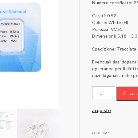
Numero certificato: 
Carati: 0.52
Colore: White (H)
Purezza: VVS1
Dimensioni: 5.18 – 5.
Spedizione: Tracciata
Eventuali dazi doganal
opteranno per il dirit
dazi doganali anche per
Diamante
AGG
sigillato
certificato
HRD
acquisto
Antwerp
quantità
COD:
DIA48