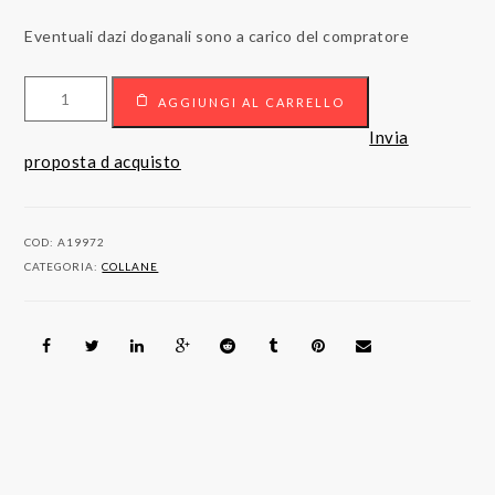
Eventuali dazi doganali sono a carico del compratore
Collana
AGGIUNGI AL CARRELLO
con
pendente
Invia
in
proposta d acquisto
oro
18kt
con
COD:
A19972
diamante.
CATEGORIA:
COLLANE
quantità