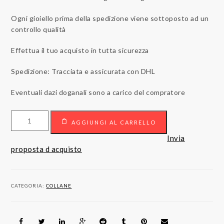
Ogni gioiello prima della spedizione viene sottoposto ad un
controllo qualità
Effettua il tuo acquisto in tutta sicurezza
Spedizione: Tracciata e assicurata con DHL
Eventuali dazi doganali sono a carico del compratore
Collana
AGGIUNGI AL CARRELLO
con
pendente
Invia
cuore
proposta d acquisto
in
oro
18kt
CATEGORIA:
COLLANE
con
diamanti.
quantità