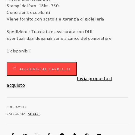
Stampi dell’oro: 18kt -750
Condizioni: eccellenti
Viene fornito con scatola e garanzia di gioielleria
Spedizione: Tracciata e assicurata con DHL
Eventuali dazi doganali sono a carico del compratore
1 disponibili
Anello
AGGIUNGI AL CARRELLO
Solitario
quantità
Invia proposta d
acquisto
COD:
A2117
CATEGORIA:
ANELLI