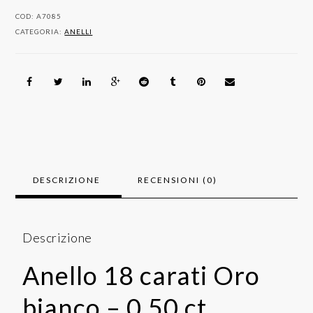
0.50
COD:
A7085
ct
CATEGORIA:
ANELLI
Tormalina
-
Diamanti
quantità
DESCRIZIONE
RECENSIONI (0)
Descrizione
Anello 18 carati Oro
bianco – 0.50 ct