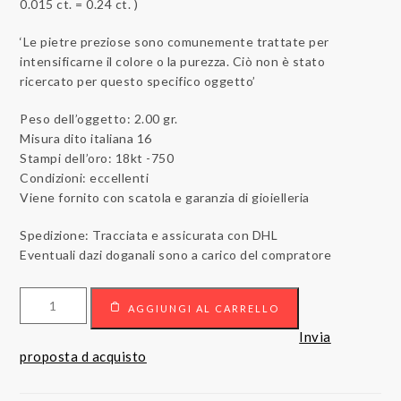
0.015 ct. = 0.24 ct. )
‘Le pietre preziose sono comunemente trattate per
intensificarne il colore o la purezza. Ciò non è stato
ricercato per questo specifico oggetto’
Peso dell’oggetto: 2.00 gr.
Misura dito italiana 16
Stampi dell’oro: 18kt -750
Condizioni: eccellenti
Viene fornito con scatola e garanzia di gioielleria
Spedizione: Tracciata e assicurata con DHL
Eventuali dazi doganali sono a carico del compratore
Anello
AGGIUNGI AL CARRELLO
18
carati
Invia
Oro
proposta d acquisto
bianco
-