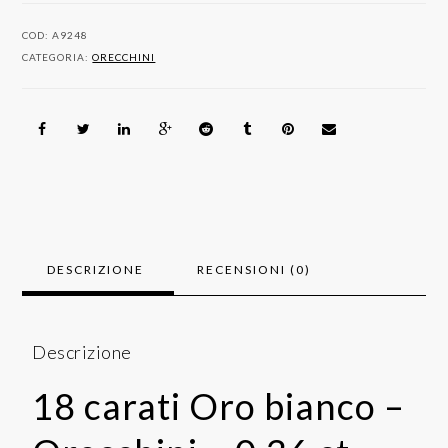
Orecchini
-
COD:
A9248
0.36
CATEGORIA:
ORECCHINI
ct
Diamanti
quantità
DESCRIZIONE
RECENSIONI (0)
Descrizione
18 carati Oro bianco –