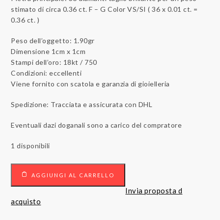
stimato di circa 0.36 ct. F – G Color VS/SI ( 36 x 0.01 ct. =
0.36 ct. )
Peso dell’oggetto: 1.90gr
Dimensione 1cm x 1cm
Stampi dell’oro: 18kt / 750
Condizioni: eccellenti
Viene fornito con scatola e garanzia di gioielleria
Spedizione: Tracciata e assicurata con DHL
Eventuali dazi doganali sono a carico del compratore
1 disponibili
18
AGGIUNGI AL CARRELLO
carati
Oro
Invia proposta d
bianco
acquisto
-