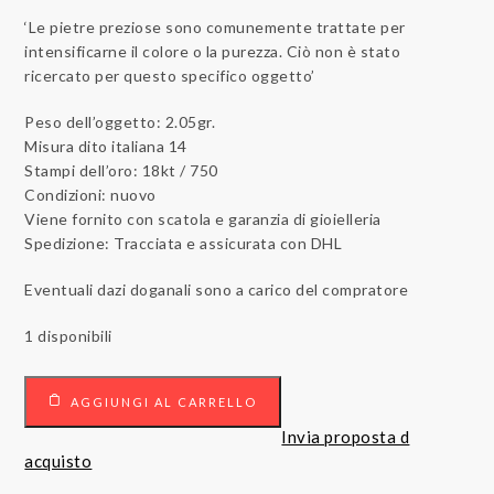
‘Le pietre preziose sono comunemente trattate per
intensificarne il colore o la purezza. Ciò non è stato
ricercato per questo specifico oggetto’
Peso dell’oggetto: 2.05gr.
Misura dito italiana 14
Stampi dell’oro: 18kt / 750
Condizioni: nuovo
Viene fornito con scatola e garanzia di gioielleria
Spedizione: Tracciata e assicurata con DHL
Eventuali dazi doganali sono a carico del compratore
1 disponibili
18
AGGIUNGI AL CARRELLO
carati
Oro
Invia proposta d
bianco
acquisto
-