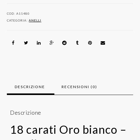
Anello
-
COD:
A11480
0.60
CATEGORIA:
ANELLI
ct
Zaffiro
-
Diamanti
quantità
DESCRIZIONE
RECENSIONI (0)
Descrizione
18 carati Oro bianco –