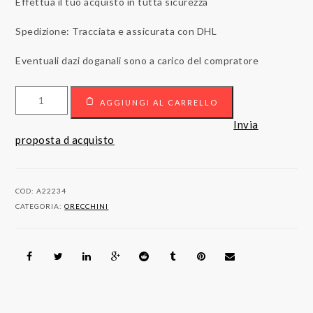
Effettua il tuo acquisto in tutta sicurezza
Spedizione: Tracciata e assicurata con DHL
Eventuali dazi doganali sono a carico del compratore
Orecchini
AGGIUNGI AL CARRELLO
punto
luce
Invia
in
proposta d acquisto
oro
18kt
con
COD:
A22234
diamanti
CATEGORIA:
ORECCHINI
quantità