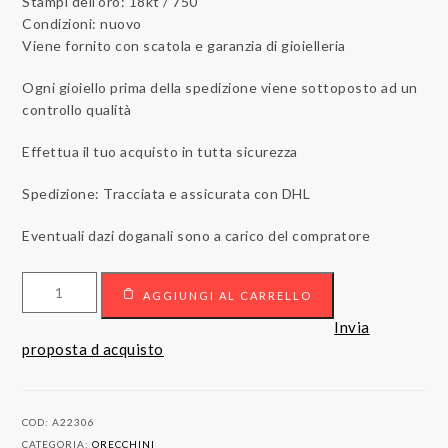
Stampi dell’oro: 18kt / 750
Condizioni: nuovo
Viene fornito con scatola e garanzia di gioielleria
Ogni gioiello prima della spedizione viene sottoposto ad un
controllo qualità
Effettua il tuo acquisto in tutta sicurezza
Spedizione: Tracciata e assicurata con DHL
Eventuali dazi doganali sono a carico del compratore
Orecchini
AGGIUNGI AL CARRELLO
in
oro
Invia
18kt
proposta d acquisto
con
peridoti
e
COD:
A22306
diamanti
CATEGORIA:
ORECCHINI