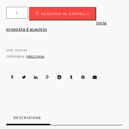
Orecchini
AGGIUNGI AL CARRELLO
in
oro
Invia
18kt
proposta d acquisto
con
diamanti
quantità
COD:
A21644
CATEGORIA:
ORECCHINI
DESCRIZIONE