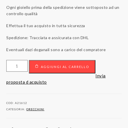
Ogni gioiello prima della spedizione viene sottoposto ad un
controllo qualità
Effettua il tuo acquisto in tutta sicurezza
Spedizione: Tracciata e assicurata con DHL
Eventuali dazi doganali sono a carico del compratore
Orecchini
AGGIUNGI AL CARRELLO
in
oro
Invia
18kt
proposta d acquisto
con
diamanti
quantità
COD:
A21612
CATEGORIA:
ORECCHINI