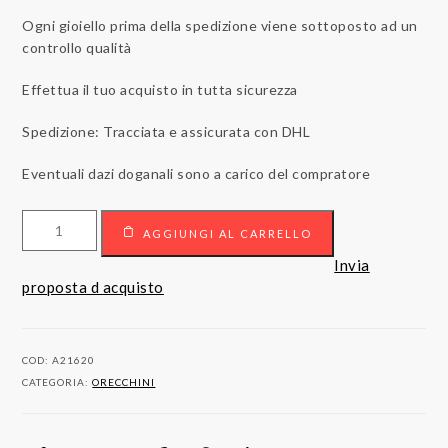
Ogni gioiello prima della spedizione viene sottoposto ad un
controllo qualità
Effettua il tuo acquisto in tutta sicurezza
Spedizione: Tracciata e assicurata con DHL
Eventuali dazi doganali sono a carico del compratore
Orecchini
AGGIUNGI AL CARRELLO
in
oro
Invia
18kt
proposta d acquisto
con
diamanti
quantità
COD:
A21620
CATEGORIA:
ORECCHINI