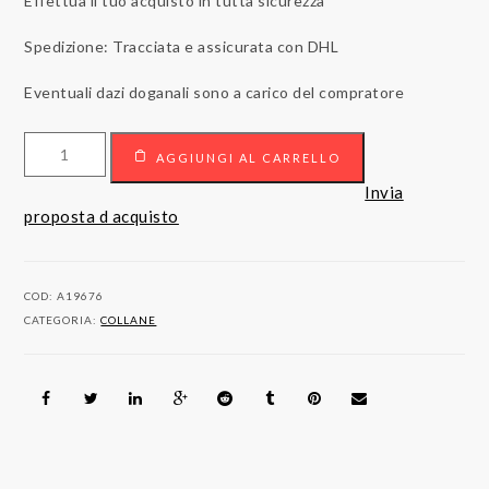
Effettua il tuo acquisto in tutta sicurezza
Spedizione: Tracciata e assicurata con DHL
Eventuali dazi doganali sono a carico del compratore
Collana
AGGIUNGI AL CARRELLO
con
pendente
Invia
croce
proposta d acquisto
in
oro
18kt
COD:
A19676
con
CATEGORIA:
COLLANE
diamanti
quantità