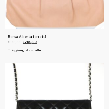
Borsa Alberta ferretti
Il
Il
€
200,00
€
300,00
prezzo
prezzo
Aggiungi al carrello
originale
attuale
era:
è:
€300,00.
€200,00.