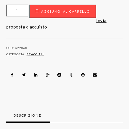
Bracciale
AGGIUNGI AL CARRELLO
in
oro
Invia
18kt
proposta d acquisto
con
diamanti.
quantità
COD:
A22060
CATEGORIA:
BRACCIALI
DESCRIZIONE