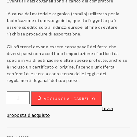
Eventuali dazi doganali sono a carico del compratore
‘A causa del materiale organico (corallo) utilizzato per la
fabbricazione di questo gioiello, questo l’oggetto può
essere spedito solo a indirizzi europei al fine di evitare
rischiose procedure di esportazione.
Gli offerenti devono essere consapevoli del fatto che
diversi paesi non accettano l’importazione di articoli da
specie in via di estinzione e altre specie protette, anche se
è incluso un certificato di origine. Facendo un’offerta,
confermi di essere a conoscenza delle leggi e dei
regolamenti doganali del tuo paese.
Bracciale
AGGIUNGI AL CARRELLO
di
turchesi
Invia
e
proposta d acquisto
coralli
con
chiusura