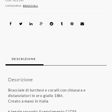
COD:
A22195
e
CATEGORIA:
BRACCIALI
distanziatori
in
oro
giallo
18kt
quantità
DESCRIZIONE
Descrizione
Bracciale di turchesi e coralli con chiusura e
distanziatori in oro giallo 18kt.
Creato a mano in Italia
è legale secondo il regolamento CITES