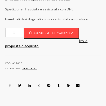
Spedizione: Tracciata e assicurata con DHL
Eventuali dazi doganali sono a carico del compratore
Orecchini
AGGIUNGI AL CARRELLO
Diamanti
Oro
Invia
Bianco
proposta d acquisto
quantità
COD:
A22035
CATEGORIA:
ORECCHINI