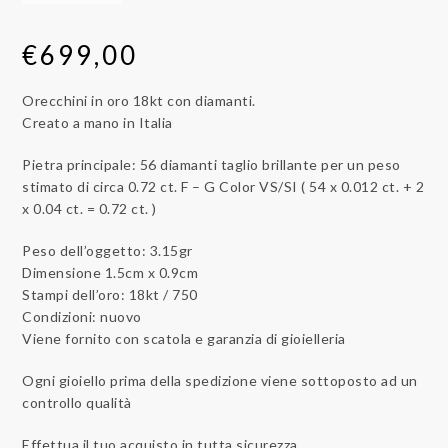
€
699,00
Orecchini in oro 18kt con diamanti.
Creato a mano in Italia
Pietra principale: 56 diamanti taglio brillante per un peso
stimato di circa 0.72 ct. F – G Color VS/SI ( 54 x 0.012 ct. + 2
x 0.04 ct. = 0.72 ct. )
Peso dell’oggetto: 3.15gr
Dimensione 1.5cm x 0.9cm
Stampi dell’oro: 18kt / 750
Condizioni: nuovo
Viene fornito con scatola e garanzia di gioielleria
Ogni gioiello prima della spedizione viene sottoposto ad un
controllo qualità
Effettua il tuo acquisto in tutta sicurezza