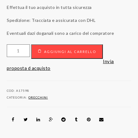
Effettua il tuo acquisto in tutta sicurezza
Spedizione: Tracciata e assicurata con DHL
Eventuali dazi doganali sono a carico del compratore
18
AGGIUNGI AL CARRELLO
carati
Oro
Invia
rosa
proposta d acquisto
-
Orecchini
-
COD:
A17598
0.12
CATEGORIA:
ORECCHINI
ct
Diamante
quantità