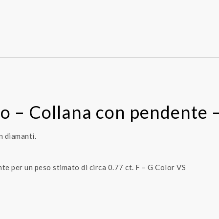
quantità
llo – Collana con pendente 
n diamanti.
nte per un peso stimato di circa 0.77 ct. F – G Color VS