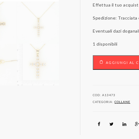
Effettua il tuo acquist
Spedizione: Tracciata
Eventuali dazi doganal
1 disponibili
18
AGGIUNGI AL 
carati
Oro
giallo
-
Collana
COD:
A13473
con
CATEGORIA:
COLLANE
pendente
-
0.77
ct
Diamanti