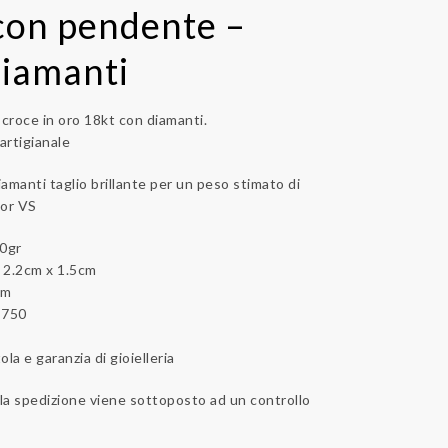
con pendente –
Diamanti
croce in oro 18kt con diamanti.
artigianale
iamanti taglio brillante per un peso stimato di
lor VS
30gr
2.2cm x 1.5cm
cm
/ 750
la e garanzia di gioielleria
lla spedizione viene sottoposto ad un controllo