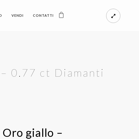
O
VENDI
CONTATTI
 – 0.77 ct Diamanti
 Oro giallo –