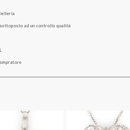
ielleria
 sottoposto ad un controllo qualità
L
 compratore