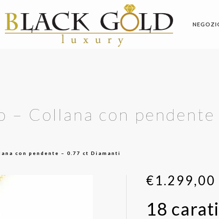
NEGOZI
lo – Collana con pendente
llana con pendente – 0.77 ct Diamanti
€
1.299,00
18 carati