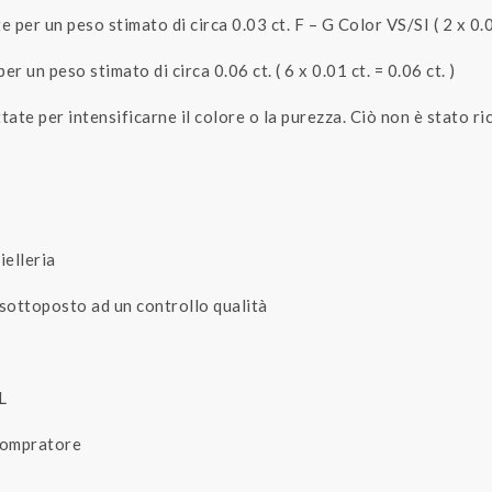
e per un peso stimato di circa 0.03 ct. F – G Color VS/SI ( 2 x 0.0
per un peso stimato di circa 0.06 ct. ( 6 x 0.01 ct. = 0.06 ct. )
ate per intensificarne il colore o la purezza. Ciò non è stato r
ielleria
 sottoposto ad un controllo qualità
L
 compratore