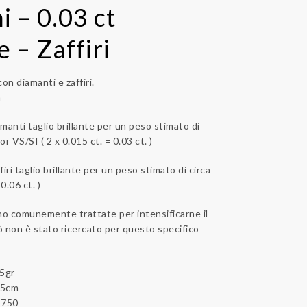
i – 0.03 ct
 – Zaffiri
on diamanti e zaffiri.
a
amanti taglio brillante per un peso stimato di
or VS/SI ( 2 x 0.015 ct. = 0.03 ct. )
firi taglio brillante per un peso stimato di circa
 0.06 ct. )
no comunemente trattate per intensificarne il
iò non è stato ricercato per questo specifico
35gr
.5cm
/ 750