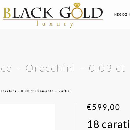
NEGOZI
co – Orecchini – 0.03 ct
recchini – 0.03 ct Diamante – Zaffiri
€
599,00
18 carat