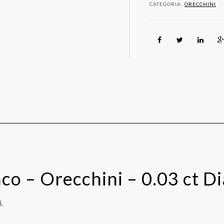
-
CATEGORIA:
ORECCHINI
0.03
ct
Diamante
-
Zaffiri
quantità
co – Orecchini – 0.03 ct D
.