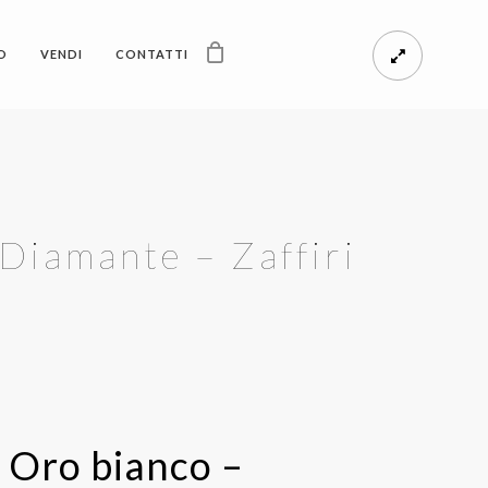
O
VENDI
CONTATTI
 Diamante – Zaffiri
i Oro bianco –