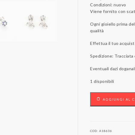
Condizioni: nuovo
Viene fornito con scato
Ogni gioiello prima de
qualità
Effettua il tuo acquist
Spedizione: Tracciata
Eventuali dazi doganal
1 disponibili
18
AGGIUNGI AL 
carati
Oro
bianco
-
Orecchini
COD:
A18636