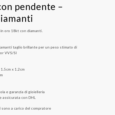
con pendente –
Diamanti
in oro 18kt con diamanti.
a
iamanti taglio brillante per un peso stimato di
olor VVS/SI
1.5cm x 1.2cm
cm
la e garanzia di gioielleria
 e assicurata con DHL
i sono a carico del compratore