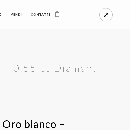
O
VENDI
CONTATTI
 – 0.55 ct Diamanti
i Oro bianco –