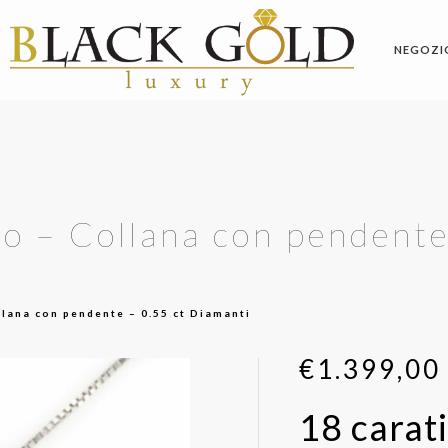
NEGOZI
co – Collana con pendente
llana con pendente – 0.55 ct Diamanti
€
1.399,00
18 carat