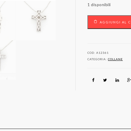
1 disponibili
18
AGGIUNGI AL 
carati
Oro
bianco
-
Collana
COD:
A12361
con
CATEGORIA:
COLLANE
pendente
-
0.55
ct
Diamanti
quantità