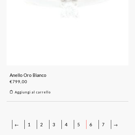
Anello Oro Bianco
€
799,00
Aggiungi al carrello
←
1
2
3
4
5
6
7
→