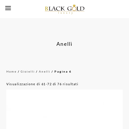
Anelli
Home
/
Gioielli
/
Anelli
/ Pagina 6
Ordina
Visualizzazione di 61-72 di 76 risultati
in
base
al
più
recente